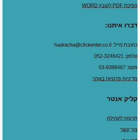
הפיכת PDF לקובץ WORD
דברו איתנו:
כתובת מייל: hadracha@clickenter.co.il
טלפון: 052-3246421
פקס: 03-9386467
מדיניות פרטיות באתר
קליק אנטר
תרומה לקהילה
צור קשר