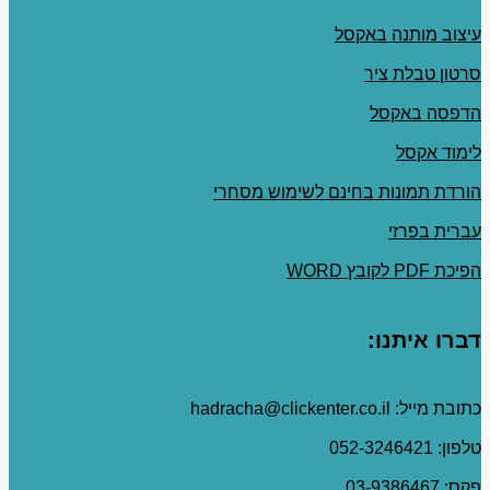
עיצוב מותנה באקסל
סרטון טבלת ציר
הדפסה באקסל
לימוד אקסל
הורדת תמונות בחינם לשימוש מסחרי
עברית בפרזי
הפיכת PDF לקובץ WORD
דברו איתנו:
כתובת מייל: hadracha@clickenter.co.il
טלפון: 052-3246421
פקס: 03-9386467