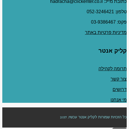
כתובת מייל: hadracha@clickenter.co.il
טלפון: 052-3246421
פקס: 03-9386467
מדיניות פרטיות באתר
קליק אנטר
תרומה לקהילה
צור קשר
דרושים
מי אנחנו
כל הזכויות שמורות לקליק אנטר עכשיו, 2017