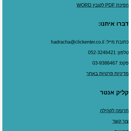
הפיכת PDF לקובץ WORD
דברו איתנו:
כתובת מייל: hadracha@clickenter.co.il
טלפון: 052-3246421
פקס: 03-9386467
מדיניות פרטיות באתר
קליק אנטר
תרומה לקהילה
צור קשר