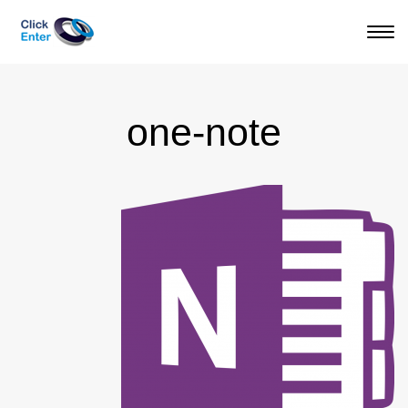
תפריט
one-note