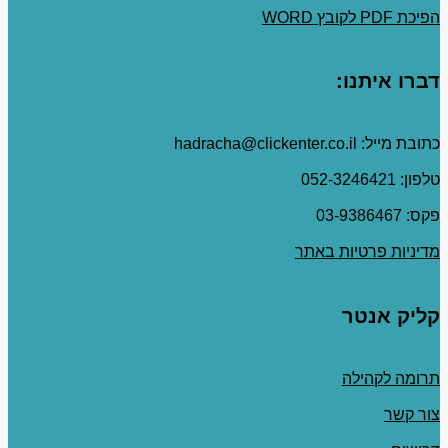
הפיכת PDF לקובץ WORD
דברו איתנו:
כתובת מייל: hadracha@clickenter.co.il
טלפון: 052-3246421
פקס: 03-9386467
מדיניות פרטיות באתר
קליק אנטר
תרומה לקהילה
צור קשר