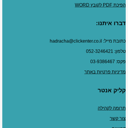
הפיכת PDF לקובץ WORD
דברו איתנו:
כתובת מייל: hadracha@clickenter.co.il
טלפון: 052-3246421
פקס: 03-9386467
מדיניות פרטיות באתר
קליק אנטר
תרומה לקהילה
צור קשר