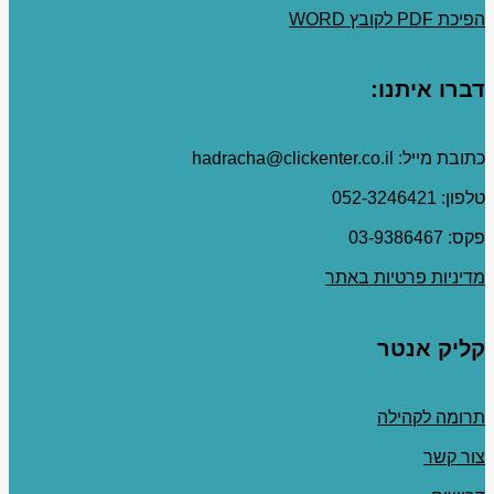
הפיכת PDF לקובץ WORD
דברו איתנו:
כתובת מייל: hadracha@clickenter.co.il
טלפון: 052-3246421
פקס: 03-9386467
מדיניות פרטיות באתר
קליק אנטר
תרומה לקהילה
צור קשר