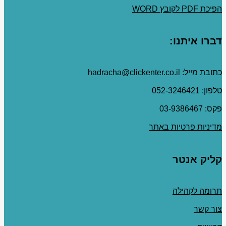
הפיכת PDF לקובץ WORD
דברו איתנו:
כתובת מייל: hadracha@clickenter.co.il
טלפון: 052-3246421
פקס: 03-9386467
מדיניות פרטיות באתר
קליק אנטר
תרומה לקהילה
צור קשר