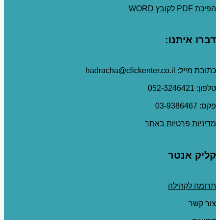
הפיכת PDF לקובץ WORD
דברו איתנו:
כתובת מייל: hadracha@clickenter.co.il
טלפון: 052-3246421
פקס: 03-9386467
מדיניות פרטיות באתר
קליק אנטר
תרומה לקהילה
צור קשר