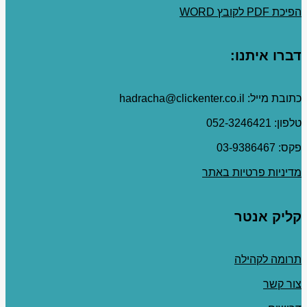
הפיכת PDF לקובץ WORD
דברו איתנו:
כתובת מייל: hadracha@clickenter.co.il
טלפון: 052-3246421
פקס: 03-9386467
מדיניות פרטיות באתר
קליק אנטר
תרומה לקהילה
צור קשר