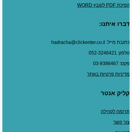
הפיכת PDF לקובץ WORD
דברו איתנו:
כתובת מייל: hadracha@clickenter.co.il
טלפון: 052-3246421
פקס: 03-9386467
מדיניות פרטיות באתר
קליק אנטר
תרומה לקהילה
צור קשר