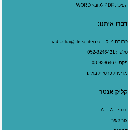
הפיכת PDF לקובץ WORD
דברו איתנו:
כתובת מייל: hadracha@clickenter.co.il
טלפון: 052-3246421
פקס: 03-9386467
מדיניות פרטיות באתר
קליק אנטר
תרומה לקהילה
צור קשר