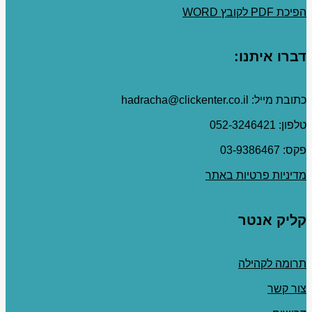
הפיכת PDF לקובץ WORD
דברו איתנו:
כתובת מייל: hadracha@clickenter.co.il
טלפון: 052-3246421
פקס: 03-9386467
מדיניות פרטיות באתר
קליק אנטר
תרומה לקהילה
צור קשר