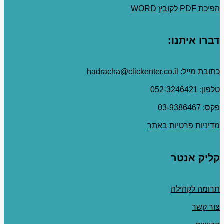
הפיכת PDF לקובץ WORD
דברו איתנו:
כתובת מייל: hadracha@clickenter.co.il
טלפון: 052-3246421
פקס: 03-9386467
מדיניות פרטיות באתר
קליק אנטר
תרומה לקהילה
צור קשר