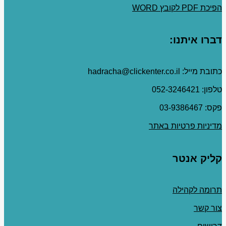
הפיכת PDF לקובץ WORD
דברו איתנו:
כתובת מייל: hadracha@clickenter.co.il
טלפון: 052-3246421
פקס: 03-9386467
מדיניות פרטיות באתר
קליק אנטר
תרומה לקהילה
צור קשר