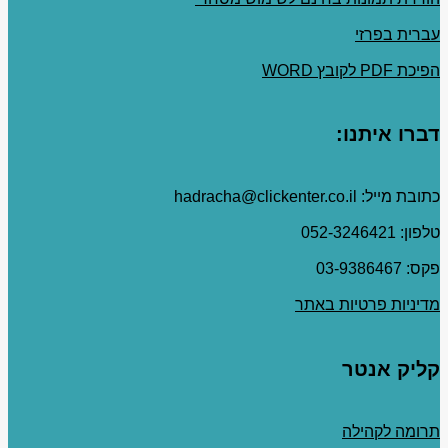
עברית בפרזי
הפיכת PDF לקובץ WORD
דברו איתנו:
כתובת מייל: hadracha@clickenter.co.il
טלפון: 052-3246421
פקס: 03-9386467
מדיניות פרטיות באתר
קליק אנטר
תרומה לקהילה