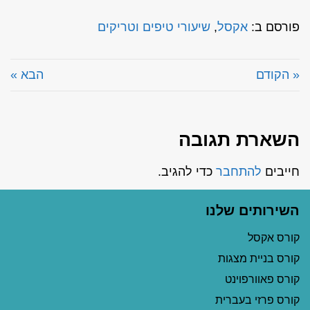
פורסם ב:
אקסל
,
שיעורי טיפים וטריקים
« הקודם
הבא »
השארת תגובה
חייבים
להתחבר
כדי להגיב.
השירותים שלנו
קורס אקסל
קורס בניית מצגות
קורס פאוורפוינט
קורס פרזי בעברית