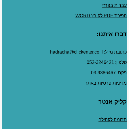
עברית בפרזי
הפיכת PDF לקובץ WORD
דברו איתנו:
כתובת מייל: hadracha@clickenter.co.il
טלפון: 052-3246421
פקס: 03-9386467
מדיניות פרטיות באתר
קליק אנטר
תרומה לקהילה