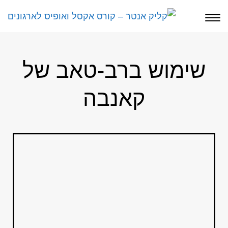
תפריט
שימוש ברב-טאב של
קאנבה