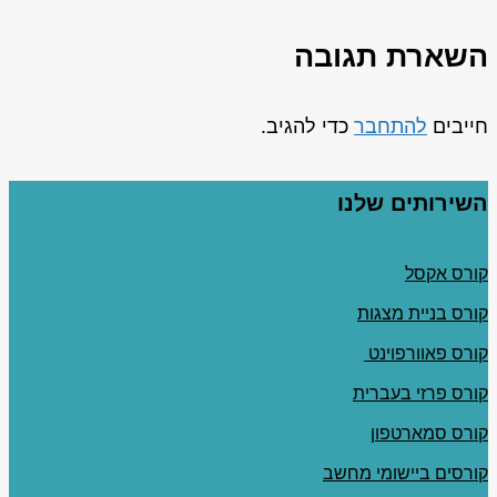
השארת תגובה
חייבים
להתחבר
כדי להגיב.
השירותים שלנו
קורס אקסל
קורס בניית מצגות
קורס פאוורפוינט
קורס פרזי בעברית
קורס סמארטפון
קורסים ביישומי מחשב