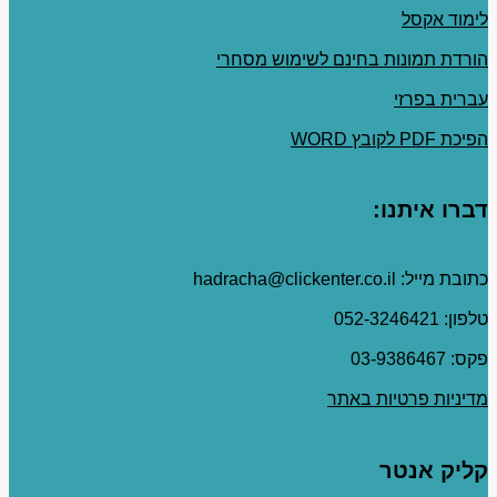
לימוד אקסל
הורדת תמונות בחינם לשימוש מסחרי
עברית בפרזי
הפיכת PDF לקובץ WORD
דברו איתנו:
כתובת מייל: hadracha@clickenter.co.il
טלפון: 052-3246421
פקס: 03-9386467
מדיניות פרטיות באתר
קליק אנטר