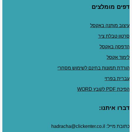
דפים מומלצים
עיצוב מותנה באקסל
סרטון טבלת ציר
הדפסה באקסל
לימוד אקסל
הורדת תמונות בחינם לשימוש מסחרי
עברית בפרזי
הפיכת PDF לקובץ WORD
דברו איתנו:
כתובת מייל: hadracha@clickenter.co.il