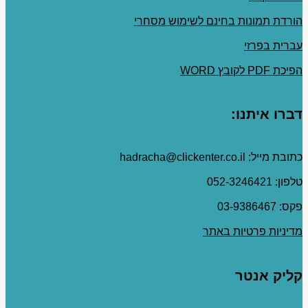
הורדת תמונות בחינם לשימוש מסחרי
עברית בפרזי
הפיכת PDF לקובץ WORD
דברו איתנו:
כתובת מייל: hadracha@clickenter.co.il
טלפון: 052-3246421
פקס: 03-9386467
מדיניות פרטיות באתר
קליק אנטר