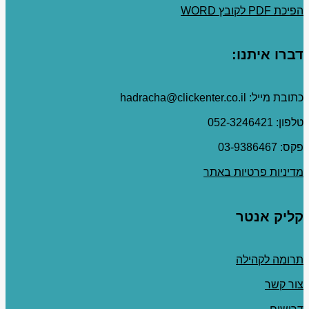
הפיכת PDF לקובץ WORD
דברו איתנו:
כתובת מייל: hadracha@clickenter.co.il
טלפון: 052-3246421
פקס: 03-9386467
מדיניות פרטיות באתר
קליק אנטר
תרומה לקהילה
צור קשר