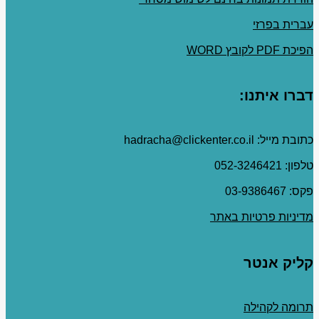
עברית בפרזי
הפיכת PDF לקובץ WORD
דברו איתנו:
כתובת מייל: hadracha@clickenter.co.il
טלפון: 052-3246421
פקס: 03-9386467
מדיניות פרטיות באתר
קליק אנטר
תרומה לקהילה