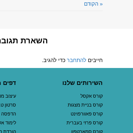
« הקודם
השארת תגובה
חייבים
להתחבר
כדי להגיב.
השירותים שלנו
דפים 
קורס אקסל
עיצוב מ
קורס בניית מצגות
סרטון ט
קורס פאוורפוינט
הדפסה 
קורס פרזי בעברית
לימוד א
קורס סמארטפון
הורדת ת