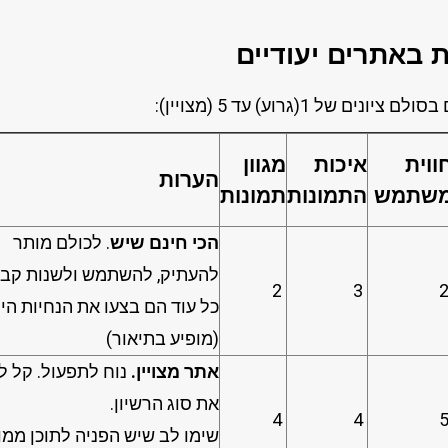
 באתרים יעודיים
ם של 1(גרוע) עד 5 (מצויין):
ווית
איכות
מגוון
הערות
שתמש
התמונות
תמונות
הכי חינם שיש
. לכולם מותר
להעתיק, להשתמש ולשנות קבצ
2
3
כל עוד הם בצעו את הנחיות הי
(מופיע בתיאור)
אתר מצויין.
נוח לתפעול. קל ל
את סוג הרשיון.
4
4
שימו לב שיש הפניה לתוכן ממו