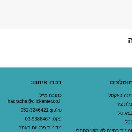
מומלצים
דברו איתנו:
ותנה באקסל
כתובת מייל:
hadracha@clickenter.co.il
בלת ציר
טלפון: 052-3246421
באקסל
פקס: 03-9386467
קסל
מדיניות פרטיות באתר
מונות בחינם לשימוש מסחרי