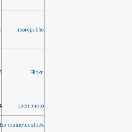
4
isorepublic
5
Flickr
4
open photo
3
unrestrictedstock