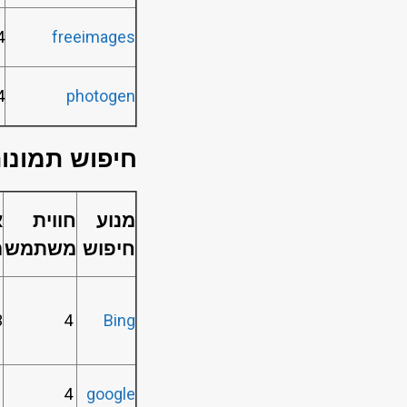
4
freeimages
4
photogen
חיפוש תמונות
מנוע
חווית
א
חיפוש
משתמש
ה
3
4
Bing
3
4
google