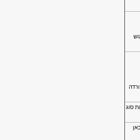
וש
ורדה
ת סוג
אן