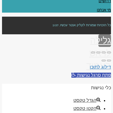
דרושים
מי אנחנו
כל הזכויות שמורות לקליק אנטר עכשיו, 2017
גלילה
לראש
העמוד
דילוג לתוכן
פתח סרגל נגישות
כלי נגישות
הגדל טקסט
הקטן טקסט