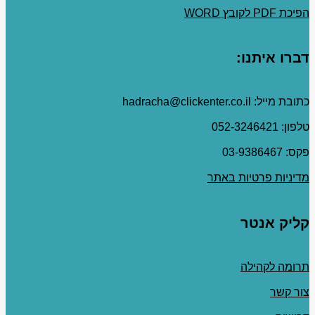
הפיכת PDF לקובץ WORD
דברו איתנו:
כתובת מייל: hadracha@clickenter.co.il
טלפון: 052-3246421
פקס: 03-9386467
מדיניות פרטיות באתר
קליק אנטר
תרומה לקהילה
צור קשר