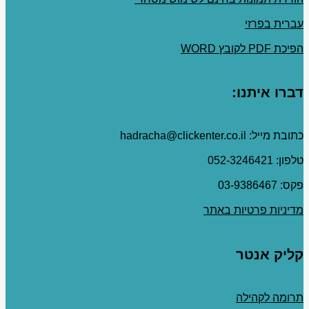
עברית בפרזי
הפיכת PDF לקובץ WORD
דברו איתנו:
כתובת מייל: hadracha@clickenter.co.il
טלפון: 052-3246421
פקס: 03-9386467
מדיניות פרטיות באתר
קליק אנטר
תרומה לקהילה