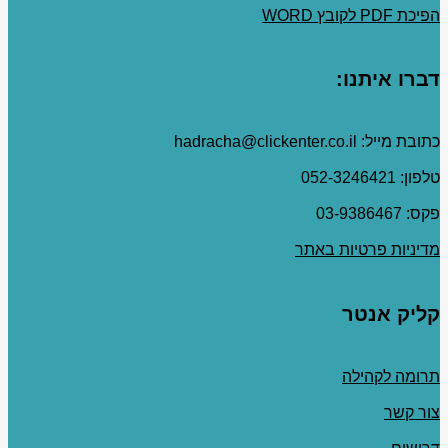
הפיכת PDF לקובץ WORD
דברו איתנו:
כתובת מייל: hadracha@clickenter.co.il
טלפון: 052-3246421
פקס: 03-9386467
מדיניות פרטיות באתר
קליק אנטר
תרומה לקהילה
צור קשר