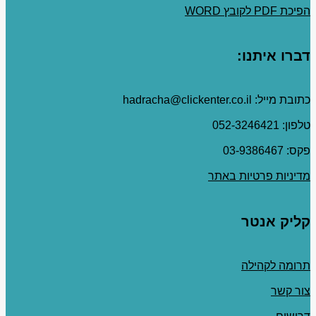
הפיכת PDF לקובץ WORD
דברו איתנו:
כתובת מייל: hadracha@clickenter.co.il
טלפון: 052-3246421
פקס: 03-9386467
מדיניות פרטיות באתר
קליק אנטר
תרומה לקהילה
צור קשר