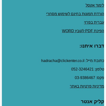
לימוד אקסל
הורדת תמונות בחינם לשימוש מסחרי
עברית בפרזי
הפיכת PDF לקובץ WORD
דברו איתנו:
כתובת מייל: hadracha@clickenter.co.il
טלפון: 052-3246421
פקס: 03-9386467
מדיניות פרטיות באתר
קליק אנטר