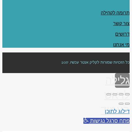
תרומה לקהילה
צור קשר
דרושים
מי אנחנו
כל הזכויות שמורות לקליק אנטר עכשיו, 2017
גלילה
לראש
העמוד
דילוג לתוכן
פתח סרגל נגישות