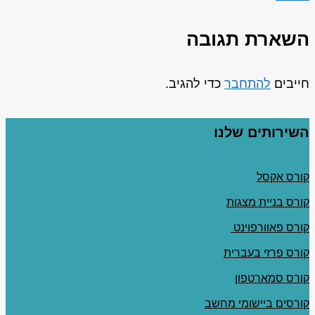
השארת תגובה
חייבים
להתחבר
כדי להגיב.
השירותים שלנו
קורס אקסל
קורס בניית מצגות
קורס פאוורפוינט
קורס פרזי בעברית
קורס סמארטפון
קורסים ביישומי מחשב