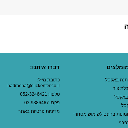
מומלצים
דברו איתנו:
ותנה באקסל
כתובת מייל:
hadracha@clickenter.co.il
בלת ציר
טלפון: 052-3246421
באקסל
פקס: 03-9386467
קסל
מדיניות פרטיות באתר
מונות בחינם לשימוש מסחרי
פרזי