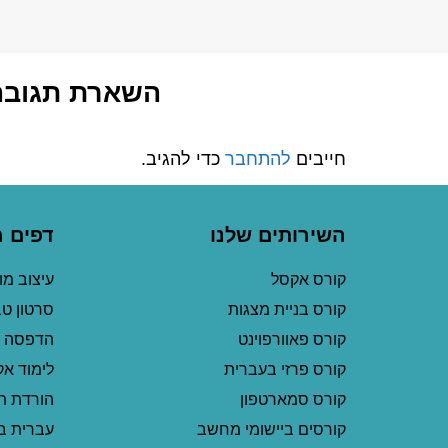
השארת תגובה
חייבים
להתחבר
כדי להגיב.
השירותים שלנו
דפים 
קורס אקסל
עיצוב מ
קורס בניית מצגות
סרטון ט
קורס פאוורפוינט
הדפסה 
קורס פרזי בעברית
לימוד א
קורס סמארטפון
הורדת ת
קורסים ביישומי מחשב
עברית ב